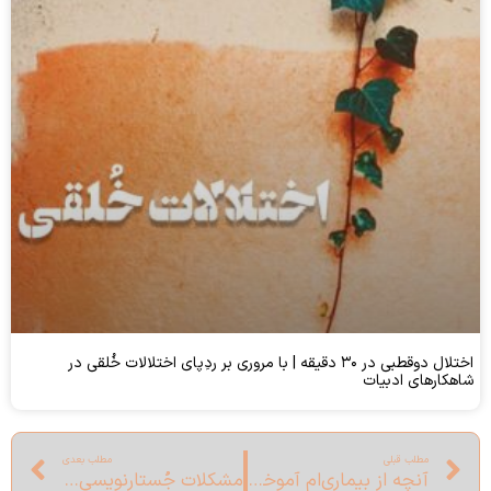
اختلال دوقطبی در ۳۰ دقیقه | با مروری بر ردِپای اختلالات خُلقی در
شاهکارهای ادبیات
مطلب قبلی
مطلب بعدی
آنچه از بیماری‌ام آموختم
مشکلات جُستارنویسی | قسمت اول: تعریفِ جستار