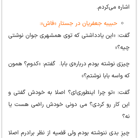
اشاره می‌کردم.
حبیبه جعفریان در جستارِ «فاش»:
گفت: «اين يادداشتی كه توی همشهری جوان نوشتی
چيه؟»
چيزی نوشته بودم درباره‌ی بابا. گفتم: «كدوم؟ همون
كه واسه بابا نوشتم؟»
گفت: «تو چرا اينطوری‌ای؟ اصلا به خودش گفتی و
اين كار رو كردی؟ می دونی خودش راضی هست يا
نه؟
چيزِ بدی ننوشته بودم ولی قضيه از نظر برادرم اصلا