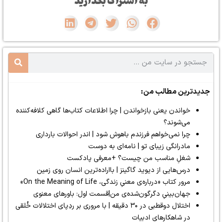
به اشتراک بگذارید
جدیدترین مطالب من:
خواندن یعنی بازخواندن | چرا اطلاعات کتاب‌ها گاهی کلافه‌کننده
می‌شوند؟
چرا نمی‌خواهم فرزندم باهوش شود | اندر احوالات بارداری
مادرانگی زیبای تو | نامه‌ای به دوست
شغلِ مناسب من چیست؟ +معرفی پادکست
درس‌هایی از دیوید گاگینز | بااراده‌ترین انسان روی زمین
مرور کتاب «درباره‌ی معنیِ زندگی، On the Meaning of Life»
جهان‌بینیِ دگرگون‌شده‌ی من|قسمت اول: باورهای معنوی
اختلال دوقطبی در ۳۰ دقیقه | با مروری بر ردِپای اختلالات خُلقی
در شاهکارهای ادبیات