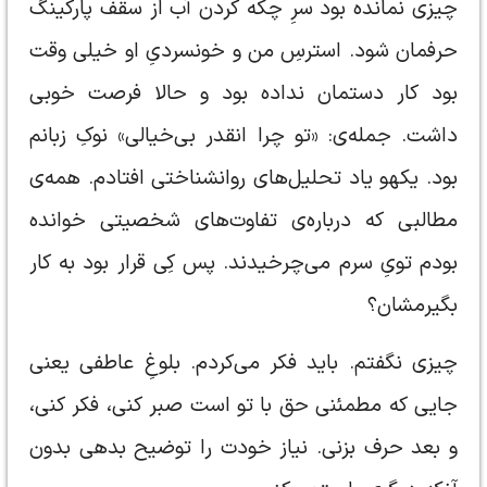
چیزی نمانده بود سرِ چکه کردن آب از سقف پارکینگ
حرفمان شود. استرسِ من و خونسردیِ او خیلی وقت
بود کار دستمان نداده بود و حالا فرصت خوبی
داشت. جمله‌ی: «تو چرا انقدر بی‌خیالی» نوکِ زبانم
بود. یکهو یاد تحلیل‌های روانشناختی افتادم. همه‌ی
مطالبی که درباره‌ی تفاوت‌های شخصیتی خوانده
بودم تویِ سرم می‌چرخیدند. پس کِی قرار بود به کار
بگیرمشان؟
چیزی نگفتم. باید فکر می‌کردم. بلوغِ عاطفی یعنی
جایی که مطمئنی حق با تو است صبر کنی، فکر کنی،
و بعد حرف بزنی. نیاز خودت را توضیح بدهی بدون