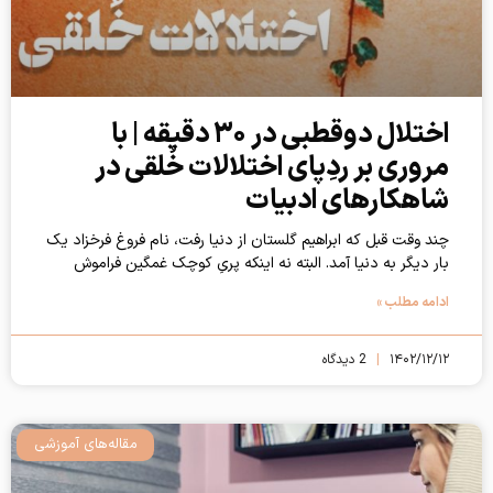
اختلال دوقطبی در ۳۰ دقیقه | با
مروری بر ردِپای اختلالات خُلقی در
شاهکارهای ادبیات
چند وقت قبل که ابراهیم گلستان از دنیا رفت، نام فروغ فرخزاد یک
بار دیگر به دنیا آمد. البته نه اینکه پریِ کوچک غمگین فراموش
ادامه مطلب »
۱۴۰۲/۱۲/۱۲
2 دیدگاه
مقاله‌های آموزشی