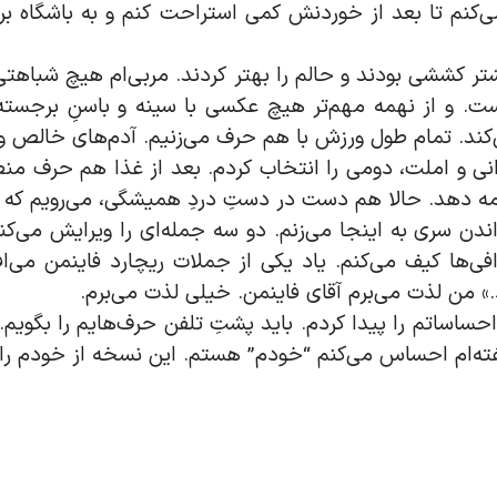
ی‌کنم تا بعد از خوردنش کمی استراحت کنم و به باشگاه بروم
 کششی بودند و حالم را بهتر کردند. مربی‌ام هیچ شباهتی به
. و از نهمه مهم‌تر هیچ عکسی با سینه و باسنِ برجسته ن
کند. تمام طول ورزش با هم حرف می‌زنیم. آدم‌های خالص و
رانی و املت، دومی را انتخاب کردم. بعد از غذا هم حرف 
دامه دهد. حالا هم دست در دستِ دردِ همیشگی، می‌رویم که
واندن سری به اینجا می‌زنم. دو سه جمله‌ای را ویرایش می‌ک
فی‌ها کیف می‌کنم. یاد یکی از جملات ریچارد فاینمن می‌ا
 من لذت می‌برم آقای فاینمن. خیلی لذت می‌برم.
ورانِ احساساتم را پیدا کردم. باید پشتِ تلفن حرف‌هایم را بگو
گفته‌ام احساس می‌کنم “خودم” هستم. این نسخه از خودم‌ را