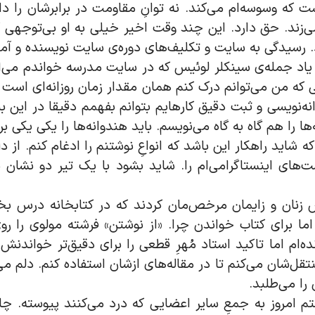
که وسوسه‌ام می‌کند. نه توانِ مقاومت در برابرشان را دارم
زند. حق دارد. این چند وقت اخیر خیلی به او بی‌توجهی ک
رد. رسیدگی به سایت و تکلیف‌های دوره‌ی سایت نویسنده و 
 یاد جمله‌ی سینکلر لوئیس که در سایت مدرسه خواندم می‌
یی که من می‌توانم درک کنم همان مقدار زمان روزانه‌ای است ک
انه‌نویسی و ثبت دقیق کارهایم بتوانم بفهمم دقیقا در ای
ا را هم گاه به گاه می‌نویسم. باید هندوانه‌ها را یکی یکی برد
ید راهکار این باشد که انواعِ نوشتنم را ادغام کنم. از دلِ
‌های اینستاگرامی‌ام را. شاید بشود با یک تیر دو نشان بزن
ز اورژانسِ زنان و زایمان مرخص‌مان کردند که در کتابخانه د
برای کتاب خواندن چرا. «از نوشتن» فرشته مولوی را روی 
ده‌ام اما تاکید استاد مُهرِ قطعی را برای دقیق‌تر خواندن
ل‌شان می‌کنم تا در مقاله‌های ازشان استفاده کنم. دلم می‌خ
را می‌طلبد.
ِ راستم امروز به جمعِ سایر اعضایی که درد می‌کنند پیوسته